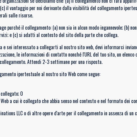
organizzazioni se decidiamo che: (a) il collegamento non ci farà apparire
; (c) il vantaggio per noi derivante dalla visibilità del collegamento iper
rali sulle risorse.
ge purché il collegamento: (a) non sia in alcun modo ingannevole; (b) no
izi; e (c) si adatti al contesto del sito della parte che collega.
a e sei interessato a collegarti al nostro sito web, devi informarci invian
azione, le informazioni di contatto nonché l'URL del tuo sito, un elenco d
i collegamento. Attendi 2-3 settimane per una risposta.
legamento ipertestuale al nostro sito Web come segue:
 collegato; O
o Web a cui è collegato che abbia senso nel contesto e nel formato dei con
inations LLC o di altre opere d'arte per il collegamento in assenza di un 