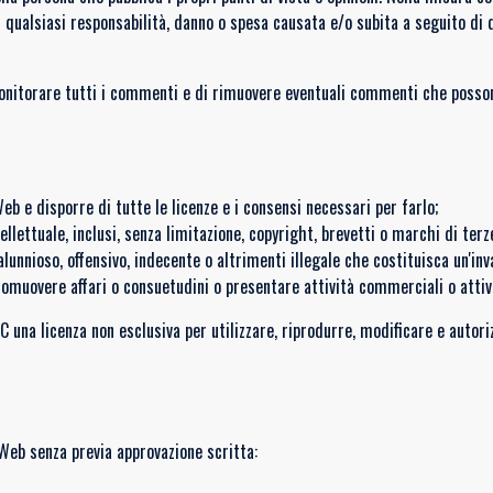
qualsiasi responsabilità, danno o spesa causata e/o subita a seguito di q
 monitorare tutti i commenti e di rimuovere eventuali commenti che posson
eb e disporre di tutte le licenze e i consensi necessari per farlo;
llettuale, inclusi, senza limitazione, copyright, brevetti o marchi di terze
nnioso, offensivo, indecente o altrimenti illegale che costituisca un'inv
romuovere affari o consuetudini o presentare attività commerciali o attivit
una licenza non esclusiva per utilizzare, riprodurre, modificare e autoriz
 Web senza previa approvazione scritta: