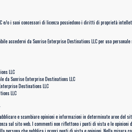
 e/o i suoi concessori di licenza possiedono i diritti di proprietà intell
ossibile accedervi da Sunrise Enterprise Destinations LLC per uso personale 
ions LLC
le da Sunrise Enterprise Destinations LLC
Enterprise Destinations LLC
ations LLC
.
 pubblicare e scambiare opinioni e informazioni in determinate aree del sit
nza sul sito web. I commenti non riflettono i punti di vista e le opinioni 
della persona che pubblica i propri punti di vista e opinioni. Nella misura c