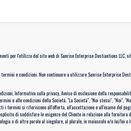
menti per l'utilizzo del sito web di Sunrise Enterprise Destiantions LLC, si
mini e condizioni. Non continuare a utilizzare Sunrise Enterprise Destina
zioni, Informativa sulla privacy, Avviso di esclusione della responsabilità 
ini e alle condizioni della Società. "La Società", "Noi stessi", "Noi", "No
utti i termini si riferiscono all'offerta, all'accettazione e all'esame del 
plicito di soddisfare le esigenze del Cliente in relazione alla fornitura d
ogia o di altre parole al singolare, al plurale, in maiuscolo e/o lui/lei o 