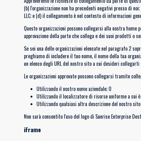
Approveremo le richieste di collegamento da parte di queste 
(b) l'organizzazione non ha precedenti negativi presso di noi
LLC; e (d) il collegamento è nel contesto di informazioni gene
Queste organizzazioni possono collegarsi alla nostra home pa
approvazione della parte che collega e dei suoi prodotti o serv
Se sei una delle organizzazioni elencate nel paragrafo 2 sopr
preghiamo di includere il tuo nome, il nome della tua organizz
un elenco degli URL del nostro sito a cui desideri collegart
Le organizzazioni approvate possono collegarsi tramite col
Utilizzando il nostro nome aziendale; O
Utilizzando il localizzatore di risorse uniforme a cui è
Utilizzando qualsiasi altra descrizione del nostro sit
Non sarà consentito l'uso del logo di Sunrise Enterprise Dest
iFrame