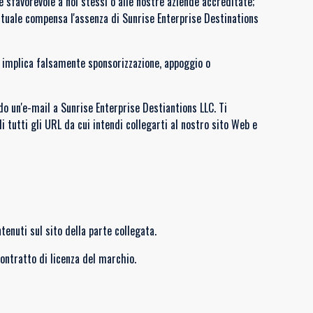
 sfavorevole a noi stessi o alle nostre aziende accreditate;
testuale compensa l'assenza di Sunrise Enterprise Destinations
n implica falsamente sponsorizzazione, appoggio o
do un'e-mail a Sunrise Enterprise Destiantions LLC. Ti
i tutti gli URL da cui intendi collegarti al nostro sito Web e
tenuti sul sito della parte collegata.
contratto di licenza del marchio.